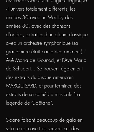
assurée!!! Cet album original regroupe
4 univers totalement différents, les
années 80 avec un Medley des
années 80, avec des chansons
d'opéra, extraites d'un album classique
avec un orchestre symphonique (sa
grand-mère était cantatrice amateur) l'
Avé Maria de Gounod, et l'Avé Maria
de Schubert... Se trouvent également
des extraits du disque américain
MARQUISARD, et pour terminer, des
extraits de sa comédie musicale "La
légende de Gaëtane".
Sloane faisant beaucoup de gala en
solo se retrouve très souvent sur des