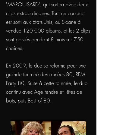
"MARQUISARD", qui sortira avec deux
clips extraordinaires. Tout ce concept
est sorti aux Etats-Unis, où Sloane à
vendue 120 000 albums, et les 2 clips
sont passés pendant 8 mois sur 750
chaînes.
En 2009, le duo se reforme pour une
grande tournée des années 80, RFM
Party 80. Suite à cette tournée, le duo
continu avec Age tendre et Têtes de
bois, puis Best of 80.