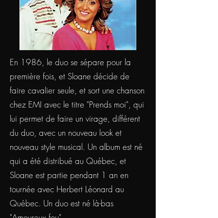
​En 1986, le duo se sépare pour la
première fois, et Sloane décide de
faire cavalier seule, et sort une chanson
chez EMI avec le titre "Prends moi", qui
lui permet de faire un virage, différent
du duo, avec un nouveau look et
nouveau style musical. Un album est né
qui a été distribué au Québec, et
Sloane est partie pendant 1 an en
tournée avec Herbert Léonard au
Québec. Un duo est né là-bas
"Amoureux fou".​