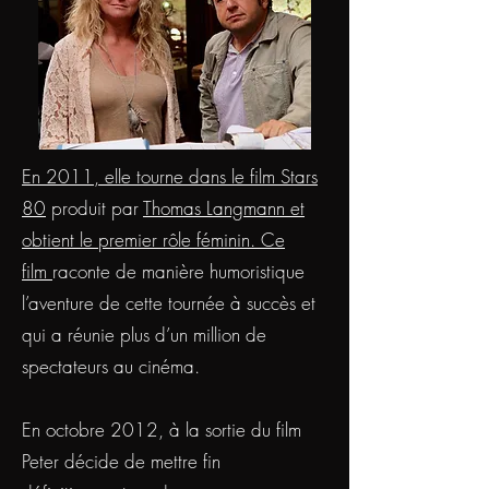
En 2011, elle tourne dans le film
Stars
80
produit par
Thomas Langmann
et
obtient le premier rôle féminin. Ce
film
raconte de manière humoristique
l’aventure de cette tournée à succès et
qui a réunie plus d’un million de
spectateurs au cinéma.
En octobre 2012, à la sortie du film
Peter décide de mettre fin